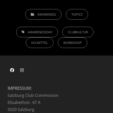
CATEGORIES
AWARENESS
TOPICS
TAGS,
AWARENESSDAY
CLUBKULTUR
KO-MITTEL
WORKSHOP
Facebook
Instagram
IMPRESSUM:
Salzburg Club Commission
Elisabethstr. 47 A
5020 Salzburg