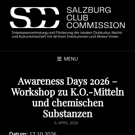
MENU
Awareness Days 2026 –
Workshop zu K.O.-Mitteln
und chemischen
Substanzen
POSTED
6. APRIL 2026
ON
Datum:
17.10.2026