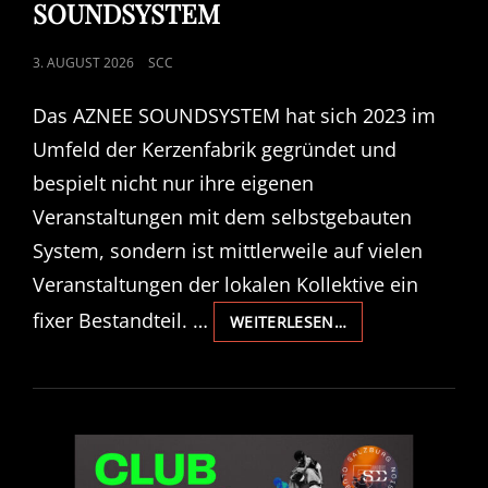
SOUNDSYSTEM
POSTED
3. AUGUST 2026
SCC
ON
Das AZNEE SOUNDSYSTEM hat sich 2023 im
Umfeld der Kerzenfabrik gegründet und
bespielt nicht nur ihre eigenen
Veranstaltungen mit dem selbstgebauten
System, sondern ist mittlerweile auf vielen
Veranstaltungen der lokalen Kollektive ein
fixer Bestandteil. …
CREWS
WEITERLESEN…
VOR
DEN
VORHANG:
AZNEE
SOUNDSYSTEM