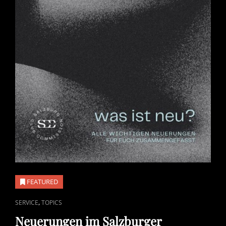
FEATURED
CAT
,
SERVICE
TOPICS
LINKS
Neuerungen im Salzburger