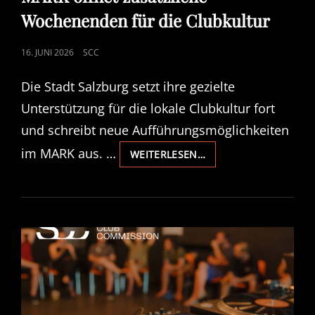
Wochenenden für die Clubkultur
POSTED
16. JUNI 2026
SCC
ON
Die Stadt Salzburg setzt ihre gezielte
Unterstützung für die lokale Clubkultur fort
und schreibt neue Aufführungsmöglichkeiten
im MARK aus. …
MARK
WEITERLESEN…
ÖFFNET
ZUSÄTZLICHE
WOCHENENDEN
FÜR
DIE
CLUBKULTUR