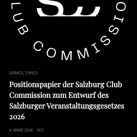
CAT
,
SERVICE
TOPICS
LINKS
Positionspapier der Salzburg Club
Commission zum Entwurf des
Salzburger Veranstaltungsgesetzes
2026
POSTED
4. MÄRZ 2026
SCC