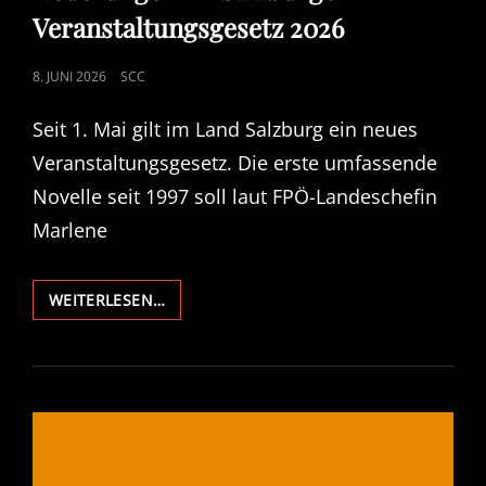
Veranstaltungsgesetz 2026
POSTED
8. JUNI 2026
SCC
ON
Seit 1. Mai gilt im Land Salzburg ein neues
Veranstaltungsgesetz. Die erste umfassende
Novelle seit 1997 soll laut FPÖ-Landeschefin
Marlene
NEUERUNGEN
WEITERLESEN…
IM
SALZBURGER
VERANSTALTUNGSGESETZ
2026