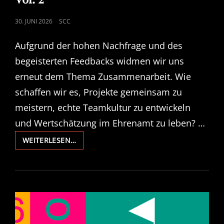
POSTED
30. JUNI 2026
SCC
ON
Aufgrund der hohen Nachfrage und des
begeisterten Feedbacks widmen wir uns
erneut dem Thema Zusammenarbeit. Wie
schaffen wir es, Projekte gemeinsam zu
meistern, echte Teamkultur zu entwickeln
und Wertschätzung im Ehrenamt zu leben? …
CLUB
WEITERLESEN…
TALKS
#1:
HOW
TO
CLUBKULTUR
VOL.
2