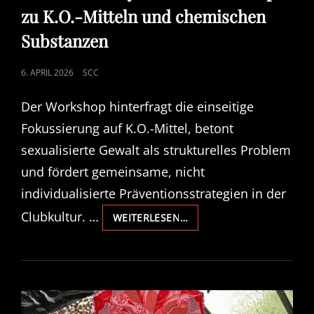
zu K.O.-Mitteln und chemischen
Substanzen
POSTED
6. APRIL 2026
SCC
ON
Der Workshop hinterfragt die einseitige
Fokussierung auf K.O.-Mittel, betont
sexualisierte Gewalt als strukturelles Problem
und fördert gemeinsame, nicht
individualisierte Präventionsstrategien in der
Clubkultur. …
AWARENESS
WEITERLESEN…
DAYS
2026
–
WORKSHOP
ZU
K.O.-