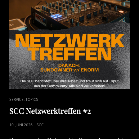
CAT
,
SERVICE
TOPICS
LINKS
SCC Netzwerktreffen #2
POSTED
10. JUNI 2026
SCC
ON