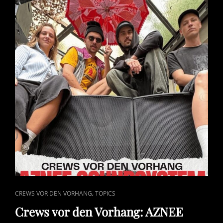
MITTELN
UND
CHEMISCHEN
SUBSTANZEN
CAT
,
CREWS VOR DEN VORHANG
TOPICS
LINKS
Crews vor den Vorhang: AZNEE