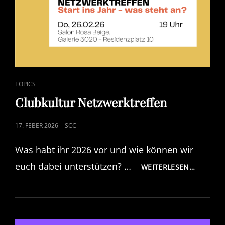
CAT
TOPICS
LINKS
Clubkultur Netzwerktreffen
POSTED
17. FEBER 2026
SCC
ON
Was habt ihr 2026 vor und wie können wir
euch dabei unterstützen? …
CLUBKU
WEITERLESEN…
NETZWE