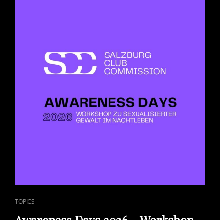
CAT
TOPICS
LINKS
Awareness Days 2026 – Workshop