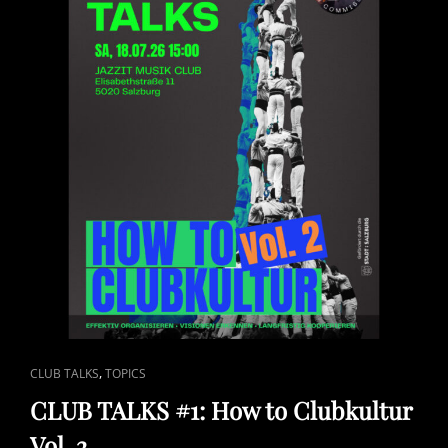
CAT
,
CLUB TALKS
TOPICS
LINKS
CLUB TALKS #1: How to Clubkultur
Vol. 2