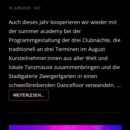
POSTED
30. JUNI 2026
SCC
ON
Auch dieses Jahr kooperieren wir wieder mit
der summer academy bei der
Programmgestaltung der drei Clubnächte, die
traditionell an drei Terminen im August
Kursteilnehmer:innen aus aller Welt und
lokale Tanzmäuse zusammenbringen und die
Stadtgalerie Zwergerlgarten in einen
schweißtreibenden Dancefloor verwandeln. …
OPEN
WEITERLESEN…
CALL
FOR
DJS:
SUMMER
ACADEMY