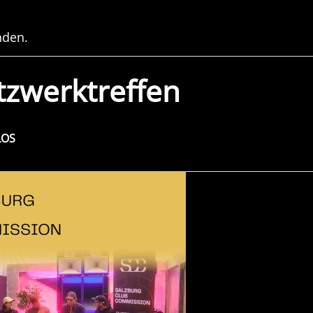
nden.
tzwerktreffen
LOS