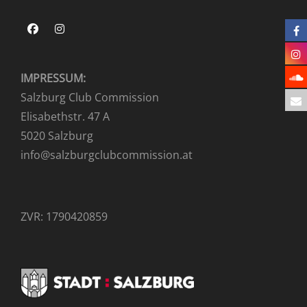
h
n
t
Facebook
Instagram
S
e
u
n
-
c
IMPRESSUM:
N
h
Salzburg Club Commission
a
e
v
Elisabethstr. 47 A
i
u
5020 Salzburg
g
n
info@salzburgclubcommission.at
a
d
t
A
i
o
n
ZVR: 1790420859
n
s
i
c
h