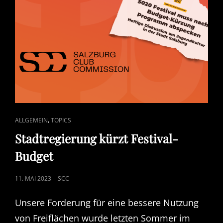
CAT
,
ALLGEMEIN
TOPICS
LINKS
Stadtregierung kürzt Festival-
Budget
POSTED
11. MAI 2023
SCC
ON
Unsere Forderung für eine bessere Nutzung
von Freiflächen wurde letzten Sommer im