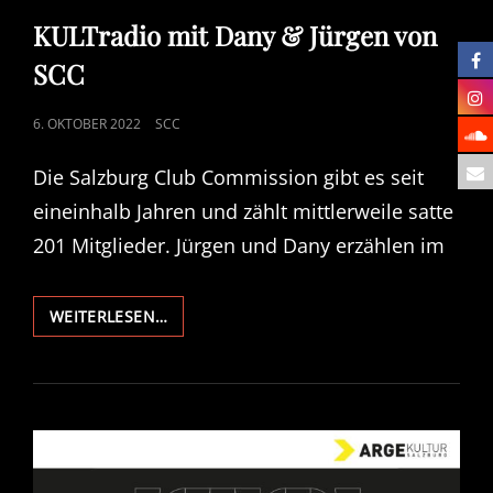
LINKS
KULTradio mit Dany & Jürgen von
SCC
POSTED
6. OKTOBER 2022
SCC
ON
Die Salzburg Club Commission gibt es seit
eineinhalb Jahren und zählt mittlerweile satte
201 Mitglieder. Jürgen und Dany erzählen im
KULTRADIO
WEITERLESEN…
MIT
DANY
&
JÜRGEN
VON
SCC