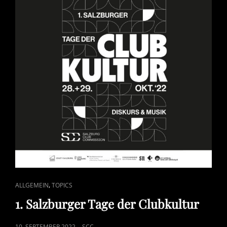
CAT
,
ALLGEMEIN
TOPICS
LINKS
1. Salzburger Tage der Clubkultur
POSTED
10. SEPTEMBER 2022
SCC