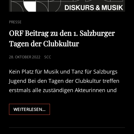
CAT
PRESSE
LINKS
ORF Beitrag zu den 1. Salzburger
Tagen der Clubkultur
POSTED
28. OKTOBER 2022
SCC
ON
Kein Platz für Musik und Tanz für Salzburgs
Jugend Bei den Tagen der Clubkultur treffen
erstmals alle zuständigen Akteurinnen und
ORF
WEITERLESEN…
BEITRAG
ZU
DEN