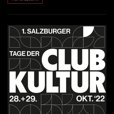
MIT
INTERVIEW
VON
FS1
ZUR
CLUBKULTUR