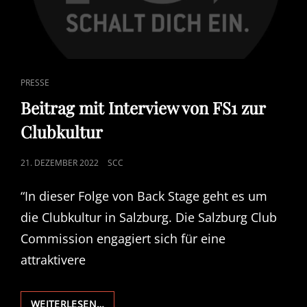
CAT
PRESSE
LINKS
Beitrag mit Interview von FS1 zur
Clubkultur
POSTED
21. DEZEMBER 2022
SCC
ON
“In dieser Folge von Back Stage geht es um
die Clubkultur in Salzburg. Die Salzburg Club
Commission engagiert sich für eine
attraktivere
BEITRAG
WEITERLESEN…